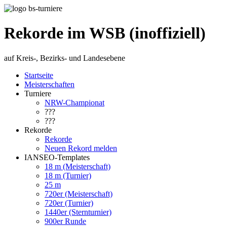
Rekorde im WSB (inoffiziell)
auf Kreis-, Bezirks- und Landesebene
Startseite
Meisterschaften
Turniere
NRW-Championat
???
???
Rekorde
Rekorde
Neuen Rekord melden
IANSEO-Templates
18 m (Meisterschaft)
18 m (Turnier)
25 m
720er (Meisterschaft)
720er (Turnier)
1440er (Sternturnier)
900er Runde